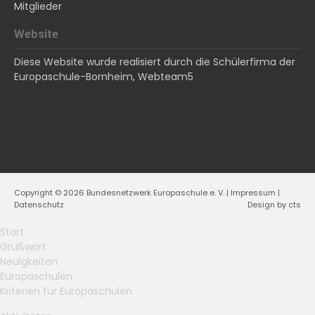
Mitglieder
Website
Diese Website wurde realisiert durch die Schülerfirma der
Europaschule-Bornheim,
Webteam5
Copyright © 2026 Bundesnetzwerk Europaschule e. V. |
Impressum
|
Datenschutz
Design by
cts
Start
Grußwort
Neuigkeiten
Europaschulen
Kriterien für Europaschulen