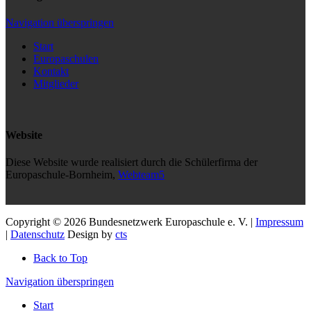
Navigation überspringen
Start
Europaschulen
Kontakt
Mitglieder
Website
Diese Website wurde realisiert durch die Schülerfirma der
Europaschule-Bornheim,
Webteam5
Copyright © 2026 Bundesnetzwerk Europaschule e. V. |
Impressum
|
Datenschutz
Design by
cts
Back to Top
Navigation überspringen
Start