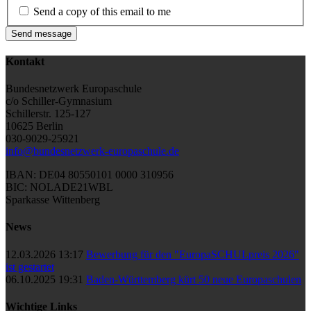
Send a copy of this email to me
Send message
Kontakt
Bundesnetzwerk Europaschule
c/o Schiller-Gymnasium
Schillerstr. 125-127
10625 Berlin
030-9029-25921
info@bundesnetzwerk-europaschule.de
IBAN: DE04 80550101 0000 310956
BIC: NOLADE21WBL
Sparkasse Wittenberg
News
12.03.2026 13:17
Bewerbung für den "EuropaSCHULpreis 2026"
ist gestartet
06.10.2025 19:31
Baden-Württemberg kürt 50 neue Europaschulen
Wichtige Links