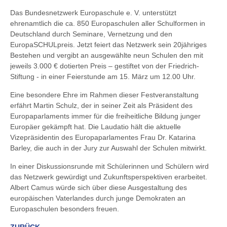
Das Bundesnetzwerk Europaschule e. V. unterstützt
ehrenamtlich die ca. 850 Europaschulen
aller Schulformen in
Deutschland durch Seminare, Vernetzung und den
EuropaSCHULpreis.
Jetzt feiert das Netzwerk sein 20jähriges
Bestehen und vergibt an ausgewählte neun Schulen
den mit
jeweils 3.000 € dotierten Preis – gestiftet von der Friedrich-
Stiftung - in einer
Feierstunde am 15. März um 12.00 Uhr.
Eine besondere Ehre im Rahmen dieser Festveranstaltung
erfährt Martin Schulz, der in seiner
Zeit als Präsident des
Europaparlaments immer für die freiheitliche Bildung junger
Europäer
gekämpft hat. Die Laudatio hält die aktuelle
Vizepräsidentin des Europaparlamentes Frau Dr.
Katarina
Barley, die auch in der Jury zur Auswahl der Schulen mitwirkt.
In
einer Diskussionsrunde mit Schülerinnen und Schülern wird
das Netzwerk gewürdigt und Zu
kunftsperspektiven erarbeitet.
Albert Camus würde sich über diese Ausgestaltung des
e
uropäischen Vaterlandes durch junge Demokraten an
Europaschulen besonders freuen.
ZURÜCK