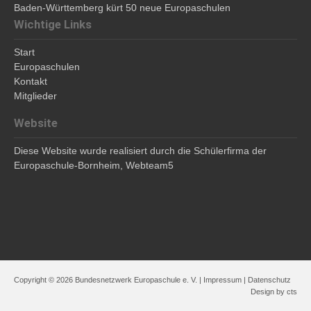
Baden-Württemberg kürt 50 neue Europaschulen
Wichtige Links
Start
Europaschulen
Kontakt
Mitglieder
Website
Diese Website wurde realisiert durch die Schülerfirma der
Europaschule-Bornheim,
Webteam5
Copyright © 2026 Bundesnetzwerk Europaschule e. V. |
Impressum
|
Datenschutz
Design by
cts