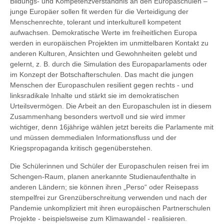
Bildungs- und Kompetenzverständnis an den Europaschulen
–
junge Europäer sollen fit werden für die Verteidigung der
Menschenrechte, tolerant und
interkulturell kompetent
aufwachsen. Demokratische Werte im freiheitlichen Europa
werden in
europäischen Projekten im unmittelbaren Kontakt zu
anderen Kulturen, Ansichten und
Gewohnheiten gelebt und
gelernt, z. B. durch die Simulation des Europaparlaments oder
im
Konzept der Botschafterschulen. Das macht die jungen
Menschen der Europaschulen resilient
gegen rechts - und
linksradikale Inhalte und stärkt sie im demokratischen
Urteilsvermögen. Die
Arbeit an den Europaschulen ist in diesem
Zusammenhang besonders wertvoll und sie wird
immer
wichtiger, denn 16jährige wählen jetzt bereits die Parlamente mit
und müssen dem
medialen Informationsfluss und der
Kriegspropaganda kritisch gegenüberstehen.
Die Schülerinnen und Schüler der Europaschulen reisen frei im
Schengen-Raum, planen
anerkannte Studienaufenthalte in
anderen Ländern; sie können ihren „Perso“ oder Reisepass
s
tempelfrei zur Grenzüberschreitung verwenden und nach der
Pandemie unkompliziert mit
ihren europäischen Partnerschulen
Projekte - beispielsweise zum Klimawandel - realisieren.