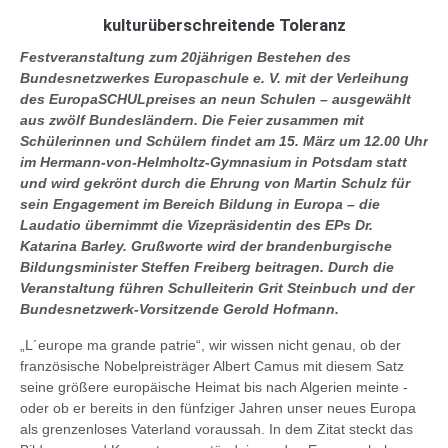
kulturüberschreitende Toleranz
Festveranstaltung zum 20jährigen Bestehen des
Bundesnetzwerkes Europaschule e. V. mit
der Verleihung
des EuropaSCHULpreises an neun Schulen – ausgewählt
aus zwölf
Bundesländern. Die Feier zusammen mit
Schülerinnen und Schülern findet am 15. März um
12.00 Uhr
im Hermann-von-Helmholtz-Gymnasium in Potsdam statt
und wird gekrönt durch
die Ehrung von Martin Schulz für
sein Engagement im Bereich Bildung in Europa – die
Laudatio übernimmt die Vizepräsidentin des EPs Dr.
Katarina Barley. Grußworte wird der
brandenburgische
Bildungsminister Steffen Freiberg beitragen. Durch die
Veranstaltung
führen Schulleiterin Grit Steinbuch und der
Bundesnetzwerk-Vorsitzende Gerold Hofmann.
„L´europe ma grande patrie“, wir wissen nicht genau, ob der
französische Nobelpreisträger
Albert Camus mit diesem Satz
seine größere europäische Heimat bis nach Algerien meinte -
oder ob er bereits in den fünfziger Jahren unser neues Europa
als grenzenloses Vaterland
voraussah. In dem Zitat steckt das